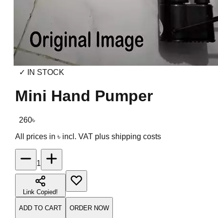
✓ IN STOCK
Mini Hand Pumper
260
৳
All prices in ৳ incl. VAT
plus shipping costs
1
Link Copied!
ADD TO CART
ORDER NOW