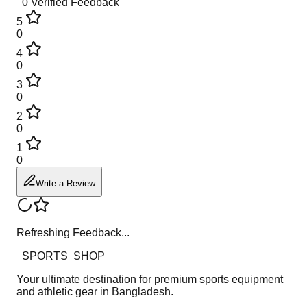
0
Verified Feedback
5
0
4
0
3
0
2
0
1
0
Write a Review
Refreshing Feedback...
SPORTS
SHOP
Your ultimate destination for premium sports equipment
and athletic gear in Bangladesh.