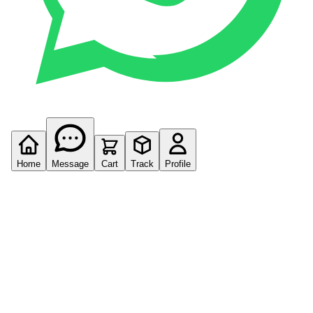
Home
Message
Cart
Track
Profile